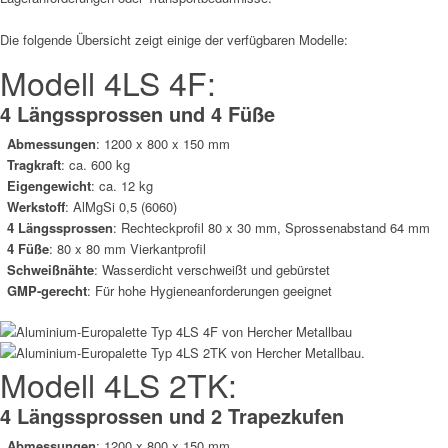
Die folgende Übersicht zeigt einige der verfügbaren Modelle:
Modell 4LS 4F:
4 Längssprossen und 4 Füße
Abmessungen
: 1200 x 800 x 150 mm
Tragkraft
: ca. 600 kg
Eigengewicht
:
ca. 12 kg
Werkstoff
: AlMgSi 0,5 (6060)
4 Längssprossen
:
Rechteckprofil 80 x 30 mm, Sprossenabstand 64 mm
4 Füße
:
80 x 80 mm Vierkantprofil
Schweißnähte
:
Wasserdicht verschweißt und gebürstet
GMP-gerecht
:
Für hohe Hygieneanforderungen geeignet
Modell 4LS 2TK:
4 Längssprossen und 2 Trapezkufen
Abmessungen
: 1200 x 800 x 150 mm