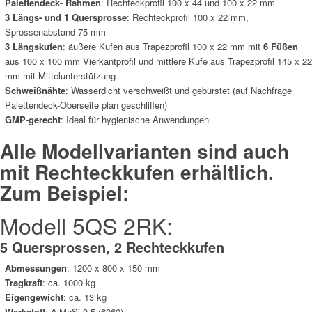
Palettendeck- Rahmen
: Rechteckprofil 100 x 44 und 100 x 22 mm
3 Längs- und 1 Quersprosse
:
Rechteckprofil 100 x 22 mm,
Sprossenabstand 75 mm
3 Längskufen
:
äußere Kufen aus Trapezprofil 100 x 22 mm mit
6 Füßen
aus 100 x 100 mm Vierkantprofil und mittlere Kufe aus Trapezprofil 145 x 22
mm mit Mittelunterstützung
Schweißnähte
:
Wasserdicht verschweißt und gebürstet (auf Nachfrage
Palettendeck-Oberseite plan geschliffen)
GMP-gerecht
:
Ideal für hygienische Anwendungen
Alle Modellvarianten sind auch
mit Rechteckkufen erhältlich.
Zum Beispiel:
Modell 5QS 2RK:
5 Quersprossen, 2 Rechteckkufen
Abmessungen
: 1200 x 800 x 150 mm
Tragkraft
: ca.
1000
kg
Eigengewicht
:
ca. 13 kg
Werkstoff
: AlMgSi 0,5 (6060)