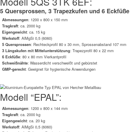
Modell 5QS 3TK 6EF:
5 Quersprossen, 3 Trapezkufen und 6 Eckfüße
Abmessungen
: 1200 x 800 x 150 mm
Tragkraft
: ca.
2000
kg
Eigengewicht
:
ca.
15 kg
Werkstoff
: AlMgSi 0,5 (6060)
5 Quersprossen
:
Rechteckprofil 80 x 30 mm, Sprossenabstand 107 mm
3 Längskufen mit Mittelunterstützung
:
Trapezprofil 80 x 22 mm
6 Eckfüße
:
80 x 80 mm Vierkantprofil
Schweißnähte
:
Wasserdicht verschweißt und gebürstet
GMP-gerecht
:
Geeignet für hygienische Anwendungen
Modell “EPAL”:
Abmessungen
:
1200 x 800 x 144
mm
Tragkraft
: ca.
2000
kg
Eigengewicht
: ca.
20 kg
Werkstoff
:
AlMgSi 0,5 (6060)