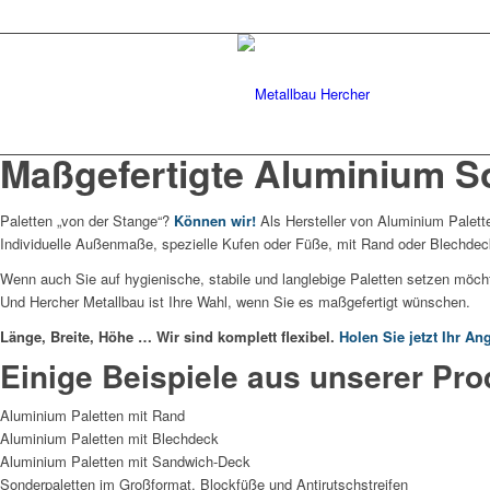
Rufen Sie uns an:
+49 (0) 7668 / 95 10 49
Maßgefertigte Aluminium So
Paletten „von der Stange“?
Können wir!
Als Hersteller von Aluminium Palette
Individuelle Außenmaße, spezielle Kufen oder Füße, mit Rand oder Blechdeck 
Wenn auch Sie auf hygienische, stabile und langlebige Paletten setzen möcht
Und Hercher Metallbau ist Ihre Wahl, wenn Sie es maßgefertigt wünschen.
Länge, Breite, Höhe … Wir sind komplett flexibel.
Holen Sie jetzt Ihr An
Einige Beispiele aus unserer Pro
Aluminium Paletten mit Rand
Aluminium Paletten mit Blechdeck
Aluminium Paletten mit Sandwich-Deck
Sonderpaletten im Großformat, Blockfüße und Antirutschstreifen